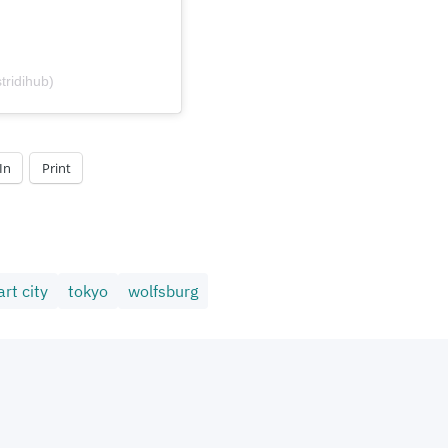
ridihub)
In
Print
rt city
tokyo
wolfsburg