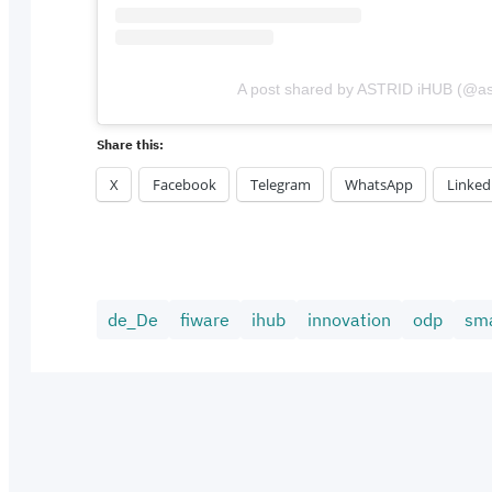
A post shared by ASTRID iHUB (@ast
Share this:
X
Facebook
Telegram
WhatsApp
Linked
de_De
fiware
ihub
innovation
odp
sma